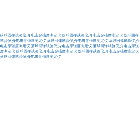
落球回弹试验仪,介电击穿强度测定仪
落球回弹试验仪,介电击穿强度测定仪
落球回弹
试验仪,介电击穿强度测定仪
落球回弹试验仪,介电击穿强度测定仪
落球回弹试验仪,介
电击穿强度测定仪
落球回弹试验仪,介电击穿强度测定仪
落球回弹试验仪,介电击穿强
度测定仪
落球回弹试验仪,介电击穿强度测定仪
落球回弹试验仪,介电击穿强度测定仪
落球回弹试验仪,介电击穿强度测定仪