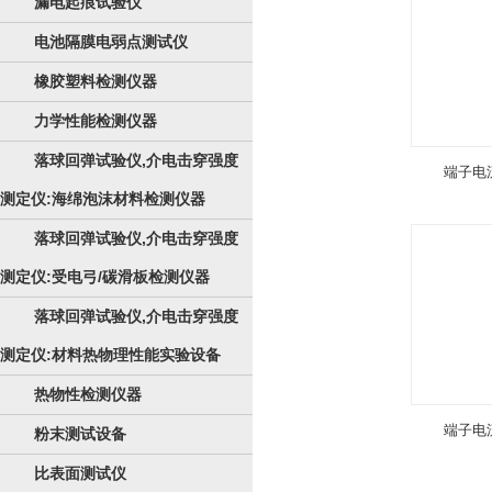
漏电起痕试验仪
电池隔膜电弱点测试仪
橡胶塑料检测仪器
力学性能检测仪器
落球回弹试验仪,介电击穿强度
端子电
测定仪:海绵泡沫材料检测仪器
落球回弹试验仪,介电击穿强度
测定仪:受电弓/碳滑板检测仪器
落球回弹试验仪,介电击穿强度
测定仪:材料热物理性能实验设备
热物性检测仪器
端子电
粉末测试设备
比表面测试仪