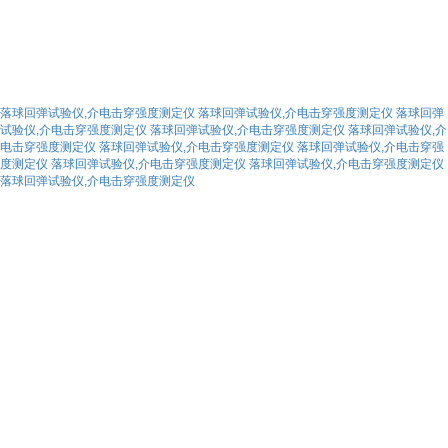
落球回弹试验仪,介电击穿强度测定仪
落球回弹试验仪,介电击穿强度测定仪
落球回弹
试验仪,介电击穿强度测定仪
落球回弹试验仪,介电击穿强度测定仪
落球回弹试验仪,介
电击穿强度测定仪
落球回弹试验仪,介电击穿强度测定仪
落球回弹试验仪,介电击穿强
度测定仪
落球回弹试验仪,介电击穿强度测定仪
落球回弹试验仪,介电击穿强度测定仪
落球回弹试验仪,介电击穿强度测定仪