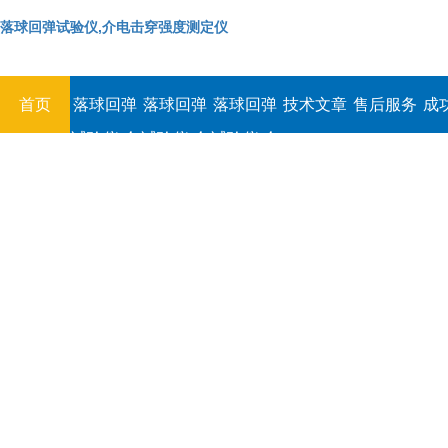
落球回弹试验仪,介电击穿强度测定仪
首页
落球回弹
落球回弹
落球回弹
技术文章
售后服务
成
试验仪,介
试验仪,介
试验仪,介
电击穿强
电击穿强
电击穿强
度测定仪
度测定仪
度测定仪