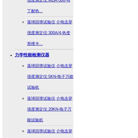
强度测定仪:MDR-300-马
丁耐热...
落球回弹试验仪,介电击穿
强度测定仪:300A/4-热变
形维卡...
力学性能检测仪器
落球回弹试验仪,介电击穿
强度测定仪:5KN-电子万能
试验机
落球回弹试验仪,介电击穿
强度测定仪:20KN-电子万
能试验机
落球回弹试验仪,介电击穿