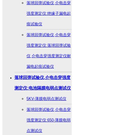
落球回弹试验仪,介电击穿
强度测定仪:绝缘子漏电起
痕试验仪
落球回弹试验仪,介电击穿
强度测定仪:落球回弹试验
仪,介电击穿强度测定仪耐
漏电起痕试验仪
落球回弹试验仪,介电击穿强度
测定仪:电池隔膜电弱点测试仪
5KV-薄膜电弱点测试仪
落球回弹试验仪,介电击穿
强度测定仪:650-薄膜电弱
点测试仪