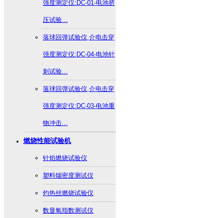
强度测定仪:DC-01-电池挤
压试验...
落球回弹试验仪,介电击穿
强度测定仪:DC-04-电池针
刺试验...
落球回弹试验仪,介电击穿
强度测定仪:DC-03-电池重
物冲击...
燃烧性能试验机
针焰燃烧试验仪
塑料烟密度测试仪
灼热丝燃烧试验仪
数显氧指数测试仪