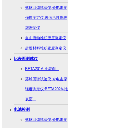
落球回弹试验仪,介电击穿
强度测定仪:表面活性剂表
观密度仪
自由流动堆积密度测定仪
超硬材料堆积密度测定仪
比表面测试仪
BETA201A-比表面...
落球回弹试验仪,介电击穿
强度测定仪:BETA202A-比
表面...
电池检测
落球回弹试验仪,介电击穿