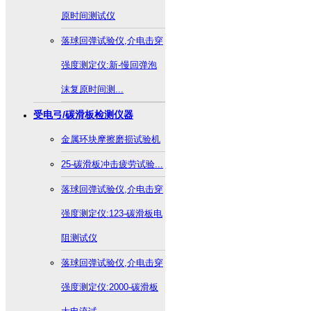
原时间测试仪
落球回弹试验仪,介电击穿
强度测定仪:新-慢回弹泡
沫复原时间测...
受电弓/碳滑板检测仪器
金属环块摩擦磨损试验机
25-碳滑板冲击疲劳试验...
落球回弹试验仪,介电击穿
强度测定仪:123-碳滑板电
阻测试仪
落球回弹试验仪,介电击穿
强度测定仪:2000-碳滑板