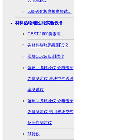
大电流试...
500-碳化板摩擦磨损试...
材料热物理性能实验设备
GEST-1600炭素高...
碳材料膨胀系数测试仪
炭块CO2反应测试仪
落球回弹试验仪,介电击穿
强度测定仪:炭块空气透过
率测试仪
落球回弹试验仪,介电击穿
强度测定仪:铝用炭块空气
反应性测定仪
颠转仪