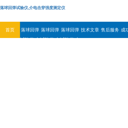
落球回弹试验仪,介电击穿强度测定仪
首页
落球回弹
落球回弹
落球回弹
技术文章
售后服务
成
试验仪,介
试验仪,介
试验仪,介
电击穿强
电击穿强
电击穿强
度测定仪
度测定仪
度测定仪