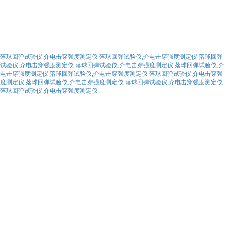
落球回弹试验仪,介电击穿强度测定仪
落球回弹试验仪,介电击穿强度测定仪
落球回弹
试验仪,介电击穿强度测定仪
落球回弹试验仪,介电击穿强度测定仪
落球回弹试验仪,介
电击穿强度测定仪
落球回弹试验仪,介电击穿强度测定仪
落球回弹试验仪,介电击穿强
度测定仪
落球回弹试验仪,介电击穿强度测定仪
落球回弹试验仪,介电击穿强度测定仪
落球回弹试验仪,介电击穿强度测定仪