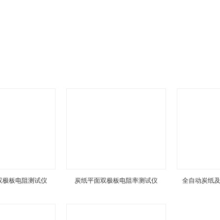
双极板电阻测试仪
炭纸平面双极板电阻率测试仪
全自动炭纸