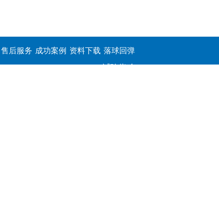
售后服务
成功案例
资料下载
落球回弹
试验仪,介
电击穿强
度测定仪