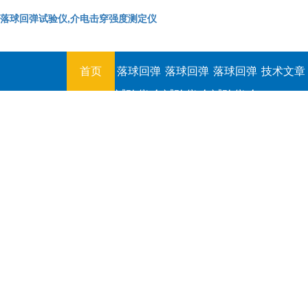
落球回弹试验仪,介电击穿强度测定仪
首页
落球回弹
落球回弹
落球回弹
技术文章
试验仪,介
试验仪,介
试验仪,介
电击穿强
电击穿强
电击穿强
度测定仪
度测定仪
度测定仪